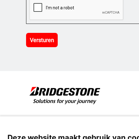
Versturen
Cookies & Privacy
Deze website maakt gebruik van co